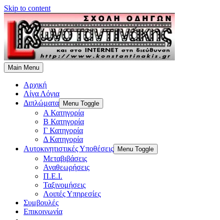
Skip to content
Main Menu
Αρχική
Λίγα Λόγια
Διπλώματα
Menu Toggle
Α Κατηγορία
Β Κατηγορία
Γ Κατηγορία
Δ Κατηγορία
Αυτοκινητιστικές Υποθέσεις
Menu Toggle
Μεταβιβάσεις
Αναθεωρήσεις
Π.Ε.Ι.
Ταξινομήσεις
Λοιπές Υπηρεσίες
Συμβουλές
Επικοινωνία